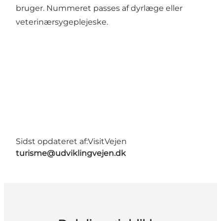
bruger. Nummeret passes af dyrlæge eller
veterinærsygeplejeske.
Sidst opdateret af:
VisitVejen
turisme@udviklingvejen.dk