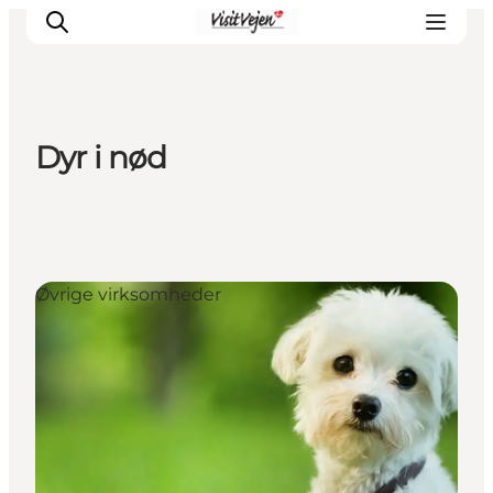
Dyr i nød
Spise
Sove
Natur
Se og oplev
Øvrige virksomheder
Byer
Events
Udforsk