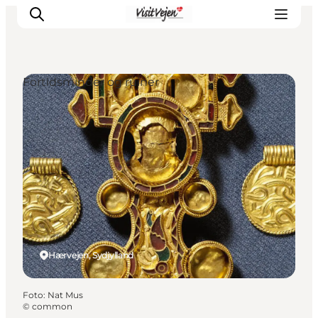
Fortidsminder og ruiner
Spise
Sove
Natur
Se og oplev
Byer
Events
Udforsk
Hærvejen, Sydjylland
Foto
:
Nat Mus
©
common