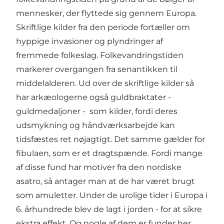
mennesker, der flyttede sig gennem Europa.
Skriftlige kilder fra den periode fortæller om
hyppige invasioner og plyndringer af
fremmede folkeslag. Folkevandringstiden
markerer overgangen fra senantikken til
middelalderen. Ud over de skriftlige kilder så
har arkæologerne også guldbraktater -
guldmedaljoner - som kilder, fordi deres
udsmykning og håndværksarbejde kan
tidsfæstes ret nøjagtigt. Det samme gælder for
fibulaen, som er et dragtspænde. Fordi mange
af disse fund har motiver fra den nordiske
asatro, så antager man at de har været brugt
som amuletter. Under de urolige tider i Europa i
6. århundrede blev de lagt i jorden - for at sikre
ekstra effekt. Og nogle af dem er funder her