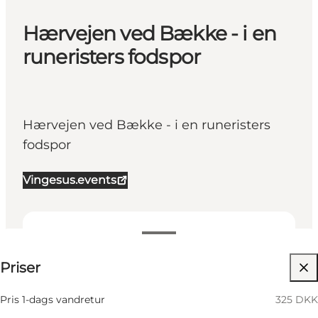
Hærvejen ved Bække - i en
runeristers fodspor
Hærvejen ved Bække - i en runeristers
fodspor
Vingesus.events
325 DKK
Priser
Besøg hjemmeside
Pris 1-dags vandretur
325 DKK