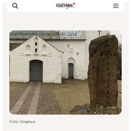
Sightseeing og guidede ture
Spise
Sove
Natur
Se og oplev
Byer
Events
Udforsk
Foto
:
Vingesus