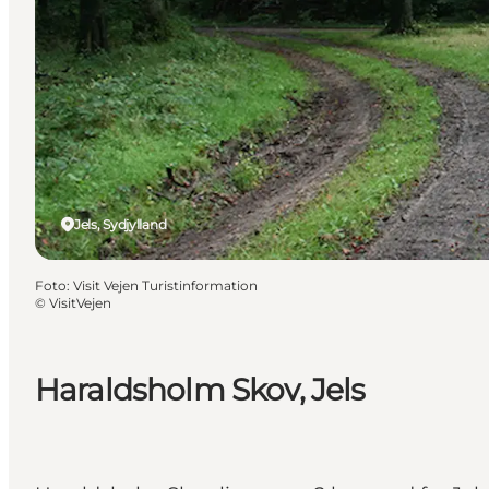
Jels, Sydjylland
Foto
:
Visit Vejen Turistinformation
©
VisitVejen
Haraldsholm Skov, Jels