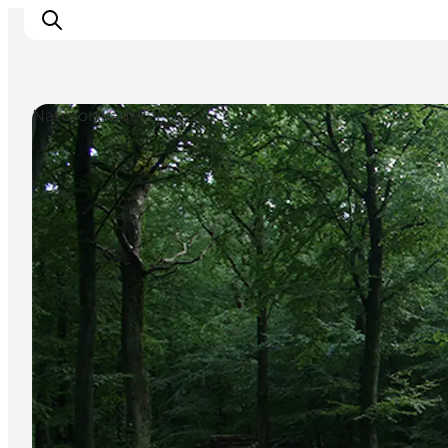
Naturområder
Spise
Sove
Natur
Se og oplev
Byer
Events
Udforsk