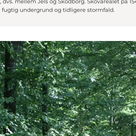
s, dvs. mellem Jels og Skodborg. Skovarealet på 15
fugtig undergrund og tidligere stormfald.