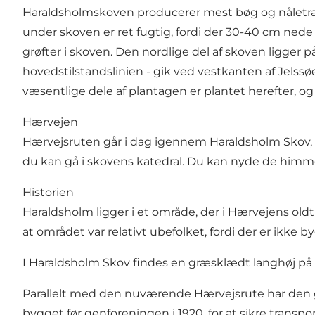
Haraldsholmskoven producerer mest bøg og nåletræer,
under skoven er ret fugtig, fordi der 30-40 cm nede
grøfter i skoven. Den nordlige del af skoven ligger
hovedstilstandslinien - gik ved vestkanten af Jelss
væsentlige dele af plantagen er plantet herefter, og
Hærvejen
Hærvejsruten går i dag igennem Haraldsholm Skov, og 
du kan gå i skovens katedral. Du kan nyde de himm
Historien
Haraldsholm ligger i et område, der i Hærvejens oldti
at området var relativt ubefolket, fordi der er ikke 
I Haraldsholm Skov findes en græsklædt langhøj på ca
Parallelt med den nuværende Hærvejsrute har den 
bygget før genforeningen i 1920, for at sikre transpor