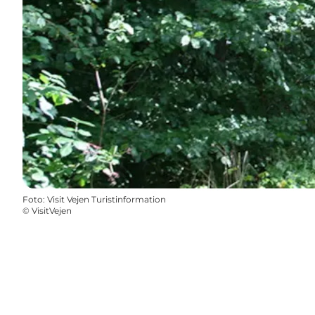
Foto
:
Visit Vejen Turistinformation
©
VisitVejen