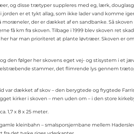
 og disse trætyper suppleres med eg, lærk, douglasgran o
 i jorden er et tykt allag, som ikke lader vand komme ig
 på moræneler, der er dækket af en sandbanke. Så skoven 
øerne få km fra skoven. Tilbage i 1999 blev skoven ret s
 her har man prioriteret at plante løvtræer. Skoven er o
den følger her skovens eget vej- og stisystem i et jævnt
elstræbende stammer, det flimrende lys gennem trætop
d var dækket af skov – den berygtede og frygtede Farrissko
bygget kirker i skoven – men uden om – i den store kirkeb
. 1,7 x 8 x 25 meter.
gamle kleinbahn – smalsporsjernbane mellem Haderslev 
t fra det tyske riges yderkanter.