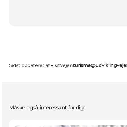
Sidst opdateret af:
VisitVejen
turisme@udviklingveje
Måske også interessant for dig: