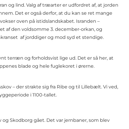
g lind. Valg af træarter er udfordret af, at jorden
ennem. Det er også derfor, at du kan se ret mange
vokser oven på istidslandskabet. Isranden –
kadet af den voldsomme 3. december-orkan, og
mkranset af jorddiger og mod syd et stendige.
 terræn og forholdsvist lige ud. Det er så her, at
penes blade og hele fuglekoret i ørerne.
v – der strakte sig fra Ribe og til Lillebælt. Vi ved,
yggeperiode i 1100-tallet.
og Skodborg gået. Det var jernbaner, som blev