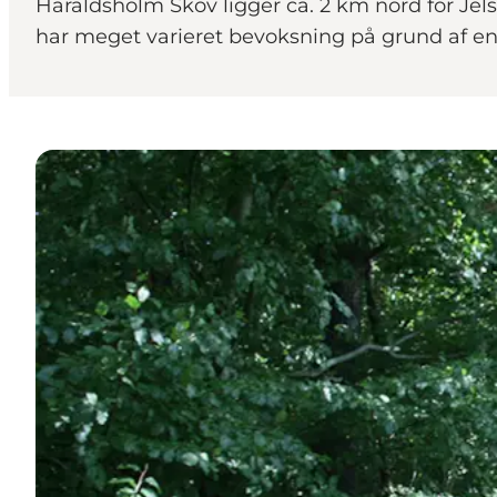
Haraldsholm Skov ligger ca. 2 km nord for Jel
har meget varieret bevoksning på grund af en 