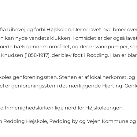
 Ribevej og forbi Højskolen. Der er lavet nye broer ove
 kan nyde vandets klukken. I området er der også lave
snoede bæk gennem området, og der er vandpumper, som 
 Knudsen (1858-1917), der blev født i Rødding. Han er bla
les genforeningssten. Stenen er af lokal herkomst, og bl
del er genforeningssten i det nærliggende Hjerting. Gen
ved frimenighedskirken lige nord for Højskoleengen.
em Rødding Højskole, Rødding by og Vejen Kommune og V