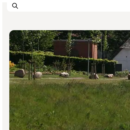
Arkitektur og byrum
Spise
Sove
Natur
Se og oplev
Byer
Events
Udforsk