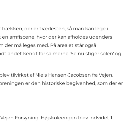
r bækken, der er trædesten, så man kan lege i
t en amfiscene, hvor der kan afholdes udendørs
der må leges med. På arealet står også
ndt andet kendt for salmerne 'Se nu stiger solen' og
ev tilvirket af Niels Hansen-Jacobsen fra Vejen.
foreningen er den historiske begivenhed, som der er
ejen Forsyning. Højskoleengen blev indvidet 1.