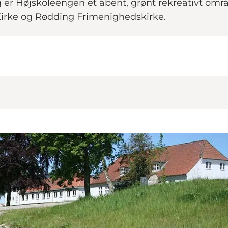
g er Højskoleengen et åbent, grønt rekreativt o
 Kirke og Rødding Frimenighedskirke.