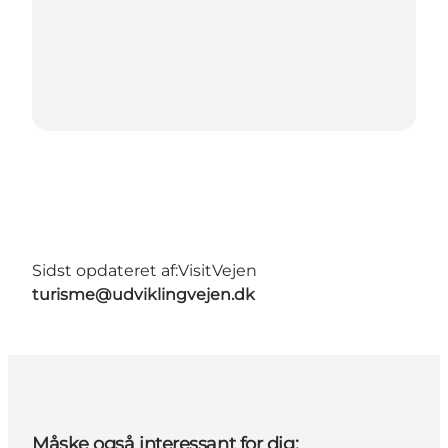
Sidst opdateret af:
VisitVejen
turisme@udviklingvejen.dk
Måske også interessant for dig: