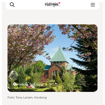
Kirker og klostre
Spise
Sove
Natur
Se og oplev
Byer
Events
Udforsk
Hovborg, Sydjylland
Foto
:
Tony Larsen, Hovborg