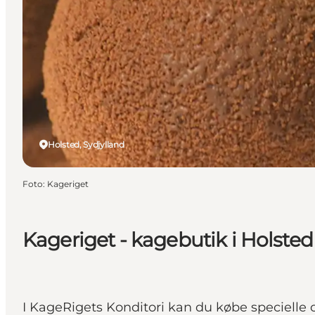
Holsted, Sydjylland
Foto
:
Kageriget
Kageriget - kagebutik i Holsted
I KageRigets Konditori kan du købe specielle