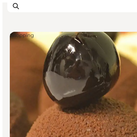
Shopping
Spise
Sove
Natur
Se og oplev
Byer
Events
Udforsk