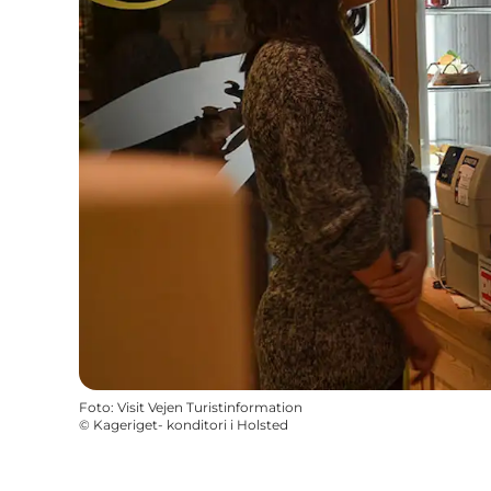
Foto
:
Visit Vejen Turistinformation
©
Kageriget- konditori i Holsted