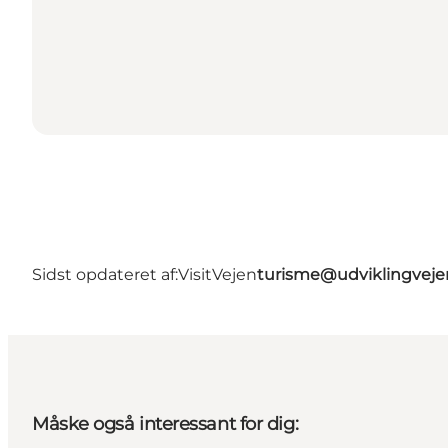
Sidst opdateret af:
VisitVejen
turisme@udviklingveje
Måske også interessant for dig: