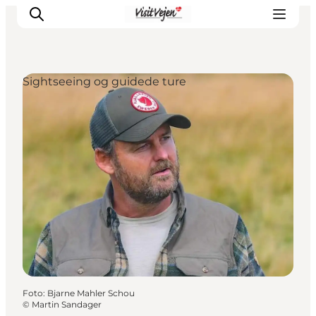
Sightseeing og guidede ture
Spise
Sove
Natur
Se og oplev
Byer
Events
Udforsk
Foto
:
Bjarne Mahler Schou
©
Martin Sandager