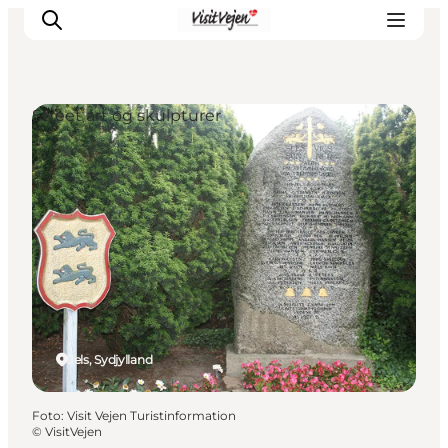
Street art og skulpturer
Spise
Sove
Natur
Se og oplev
Byer
Events
Udforsk
Jels, Sydjylland
Foto
:
Visit Vejen Turistinformation
©
VisitVejen