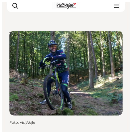
Ture på egen hånd
Spise
Sove
Natur
Se og oplev
Byer
Events
Udforsk
Foto
:
VisitVejle