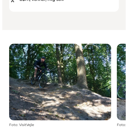
Foto
:
VisitVejle
Foto
: