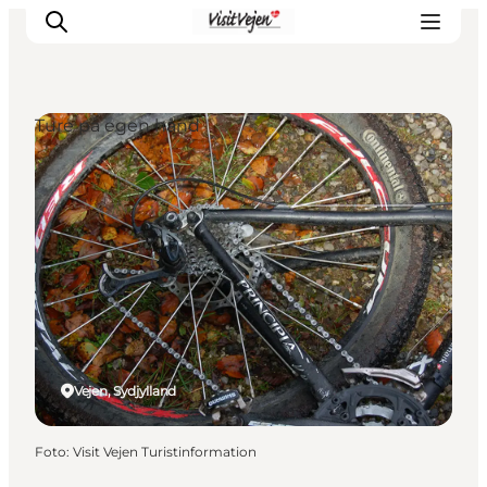
Ture på egen hånd
Spise
Sove
Natur
Se og oplev
Byer
Events
Udforsk
Vejen, Sydjylland
Foto
:
Visit Vejen Turistinformation