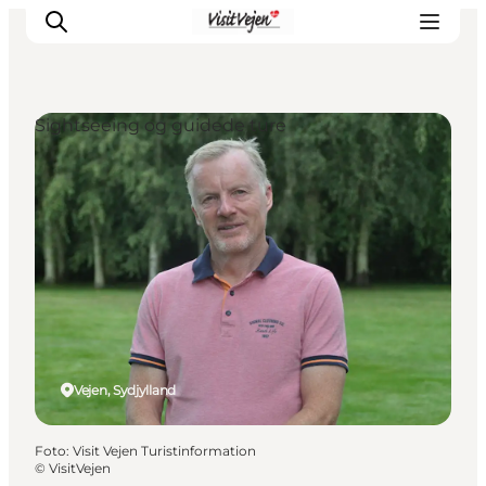
Sightseeing og guidede ture
Spise
Sove
Natur
Se og oplev
Byer
Events
Udforsk
Vejen, Sydjylland
Foto
:
Visit Vejen Turistinformation
©
VisitVejen