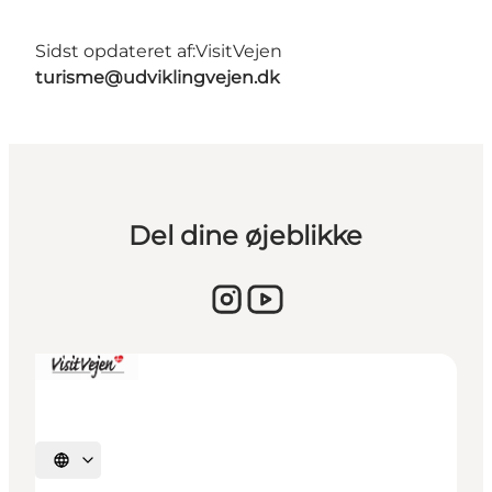
Sidst opdateret af:
VisitVejen
turisme@udviklingvejen.dk
Del dine øjeblikke
Vælg sprog