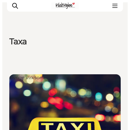
Taxa
Spise
Sove
Natur
Se og oplev
Øvrige virksomheder
Byer
Events
Udforsk