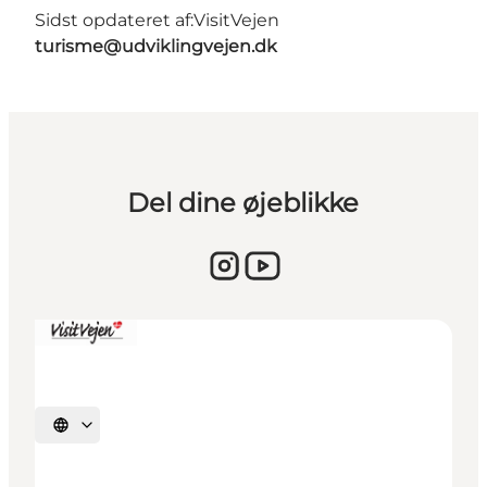
Sidst opdateret af:
VisitVejen
turisme@udviklingvejen.dk
Del dine øjeblikke
Vælg sprog