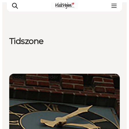
Tidszone
Spise
Sove
Natur
Se og oplev
Øvrige virksomheder
Byer
Events
Udforsk