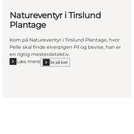
Natureventyr i Tirslund
Plantage
Kom på Natureventyr i Tirslund Plantage, hvor
Pelle skal finde elverpigen Pil og bevise, han er
en rigtig mesterdetektiv.
Læs mere
Se på kort
Læs mere "Natureventyr i Tirslund Plantage"
show Natureventyr i Tirslund Plantage on_map
Del dine øjeblikke