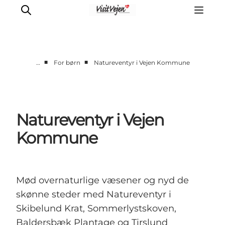
■
■
…
For børn
Natureventyr i Vejen Kommune
Spise
Sove
Natur
Natureventyr i Vejen
Se og oplev
Kommune
Byer
Events
Udforsk
Mød overnaturlige væsener og nyd de
skønne steder med Natureventyr i
Skibelund Krat, Sommerlystskoven,
Baldersbæk Plantage og Tirslund