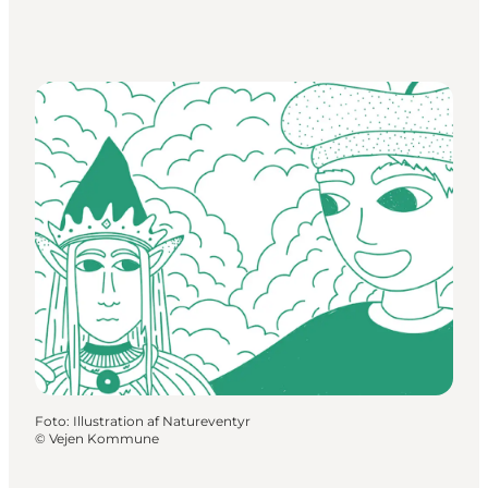
Foto
:
Illustration af Natureventyr
©
Vejen Kommune