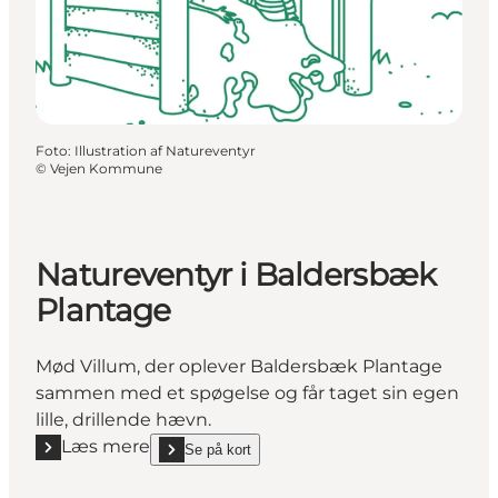
Foto
:
Illustration af Natureventyr
©
Vejen Kommune
Natureventyr i Baldersbæk
Plantage
Mød Villum, der oplever Baldersbæk Plantage
sammen med et spøgelse og får taget sin egen
lille, drillende hævn.
Læs mere
Se på kort
Læs mere "Natureventyr i Baldersbæk Plantage"
show Natureventyr i Baldersbæk Plantage on_map