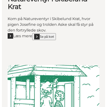
Krat
Kom på Natureventyr i Skibelund Krat, hvor
pigen Josefine og trolden Aske skal få styr på
den fortryllede skov.
Læs mere
Se på kort
Læs mere "Natureventyr i Skibelund Krat"
show Natureventyr i Skibelund Krat on_map