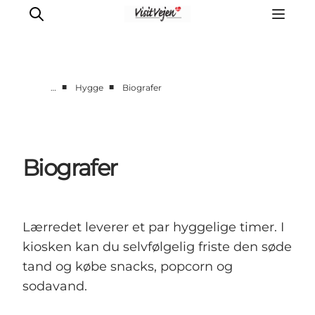
■
■
…
Hygge
Biografer
Spise
Sove
Natur
Biografer
Se og oplev
Byer
Events
Lærredet leverer et par hyggelige timer. I
Udforsk
kiosken kan du selvfølgelig friste den søde
tand og købe snacks, popcorn og
sodavand.