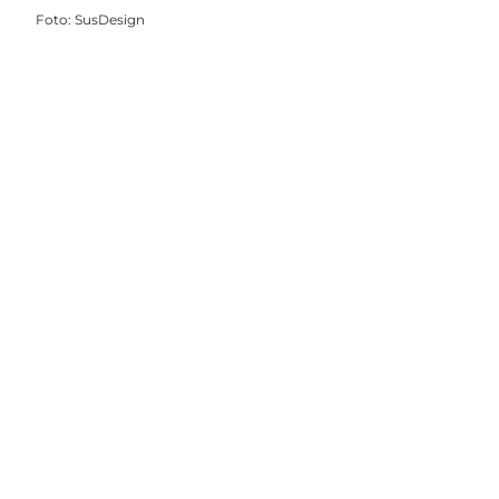
Foto
:
SusDesign
Del dine øjeblikke
Vælg sprog