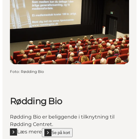
Foto
:
Rødding Bio
Rødding Bio
Rødding Bio er beliggende i tilknytning til
Rødding Centret.
Læs mere
Se på kort
Læs mere "Rødding Bio"
show Rødding Bio on_map