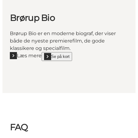
Brørup Bio
Brørup Bio er en moderne biograf, der viser
både de nyeste premierefilm, de gode
klassikere og specialfilm.
Læs mere
Se på kort
Læs mere "Brørup Bio"
show Brørup Bio on_map
FAQ