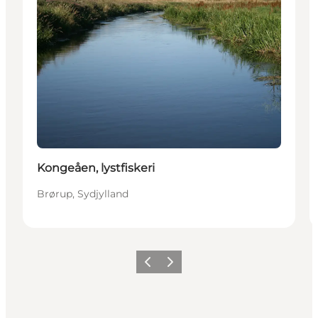
Kongeåen, lystfiskeri
Brørup, Sydjylland
Forrige billede
Næste billede