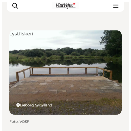
Lystfiskeri
Spise
Sove
Natur
Se og oplev
Byer
Events
Udforsk
Læborg, Sydjylland
Foto
:
VOSF