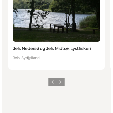
Jels Nedersø og Jels Midtsø, Lystfiskeri
Jels, Sydjylland
Forrige billede
Næste billede