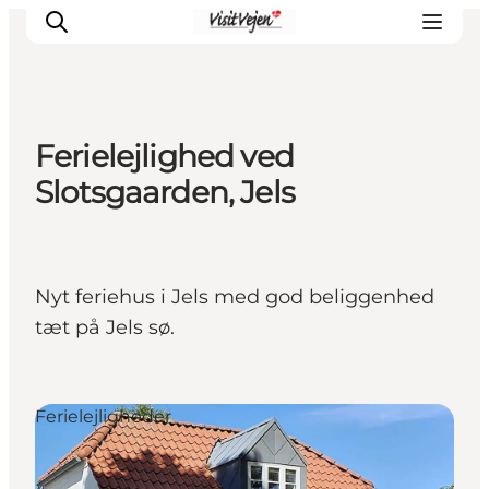
Ferielejlighed ved
Spise
Slotsgaarden, Jels
Sove
Natur
Se og oplev
Nyt feriehus i Jels med god beliggenhed
Byer
tæt på Jels sø.
Events
Udforsk
Ferielejligheder