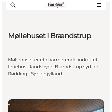
Møllehuset i Brændstrup
Spise
Sove
Natur
Møllehuset er et charmerende indrettet
Se og oplev
feriehus i landsbyen Brændstrup syd for
Byer
Rødding i Sønderjylland.
Events
Udforsk
Ferielejligheder