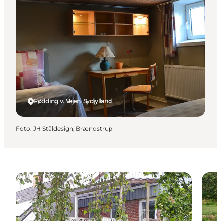
Rødding v. Vejen, Sydjylland
Foto
:
JH Ståldesign, Brændstrup