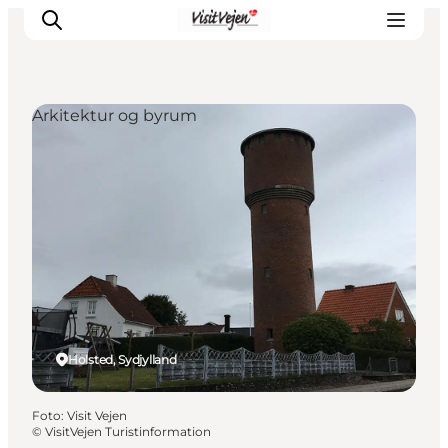
Arkitektur og byrum
Spise
Sove
Natur
Se og oplev
Byer
Events
Udforsk
Holsted, Sydjylland
Foto
:
Visit Vejen
©
VisitVejen Turistinformation