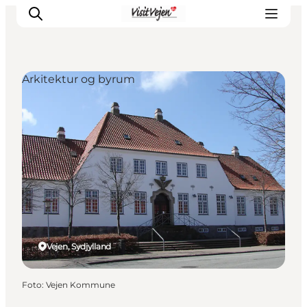
Arkitektur og byrum
Spise
Sove
Natur
Se og oplev
Byer
Events
Udforsk
Vejen, Sydjylland
Foto
:
Vejen Kommune