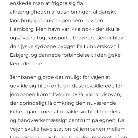
ønskede man at frigøre sig fra
afhængigheden af udskibningen af danske
landbrugsprodukter gennem havnen i
Hamborg. Men havn var ikke nok - der skulle
også være togtransport til havnen. Derfor blev
den jyske sydbane bygget fra Lunderskov til
Esbjerg, og dannede forbindelse til den jyske
længdebane.
Jernbanen gjorde det muligt for Vejen at
udvikle sig til en driftig industriby. Allerede før
jernbanen kom til Vejen i 1874, var landsbyen,
der oprindeligt lå omkring den nuværende
kirke, i gang med at udvikle sig til et handels-
og håndværksmæssigt centrum på egnen. Da
Vejen skulle have station på jernbanen mellem
Lunderskov og Esbjerg, blev den placeret på en