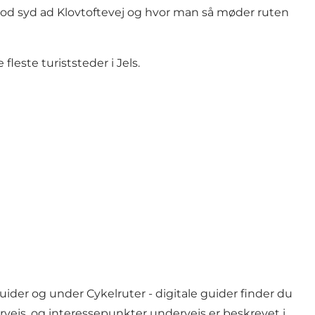
s mod syd ad Klovtoftevej og hvor man så møder ruten
leste turiststeder i Jels.
ider og under Cykelruter - digitale guider finder du
rvejs, og interessepunkter undervejs er beskrevet i