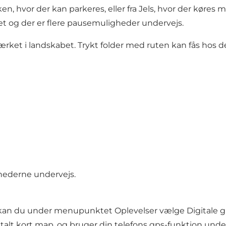
en, hvor der kan parkeres, eller fra Jels, hvor der køre
ret og der er flere pausemuligheder undervejs.
ket i landskabet. Trykt folder med ruten kan fås hos de f
hederne undervejs.
 kan du under menupunktet Oplevelser vælge Digitale gu
italt kort map, og bruger din telefons gps-funktion unde