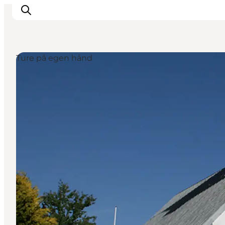
Ture på egen hånd
Spise
Sove
Natur
Se og oplev
Byer
Events
Udforsk