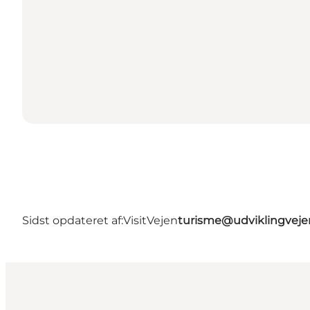
Sidst opdateret af:
VisitVejen
turisme@udviklingveje