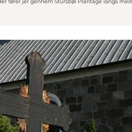
 der fører jer gennem Stursbøl Plantage langs med