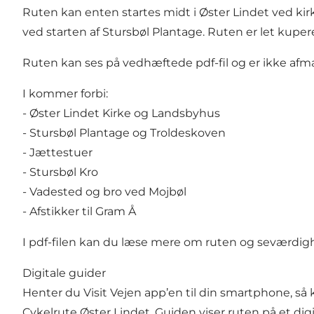
Ruten kan enten startes midt i Øster Lindet ved kirk
ved starten af Stursbøl Plantage. Ruten er let kupe
Ruten kan ses på vedhæftede pdf-fil og er ikke afmær
I kommer forbi:
- Øster Lindet Kirke og Landsbyhus
- Stursbøl Plantage og Troldeskoven
- Jættestuer
- Stursbøl Kro
- Vadested og bro ved Mojbøl
- Afstikker til Gram Å
I pdf-filen kan du læse mere om ruten og seværdig
Digitale guider
Henter du Visit Vejen app’en til din smartphone, så
Cykelrute Øster Lindet. Guiden viser ruten på et dig