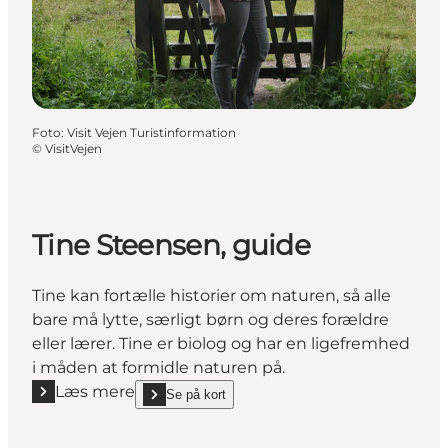
Foto
:
Visit Vejen Turistinformation
©
VisitVejen
Tine Steensen, guide
Tine kan fortælle historier om naturen, så alle
bare må lytte, særligt børn og deres forældre
eller lærer. Tine er biolog og har en ligefremhed
i måden at formidle naturen på.
Læs mere
Se på kort
Læs mere "Tine Steensen, guide"
show Tine Steensen, guide on_map