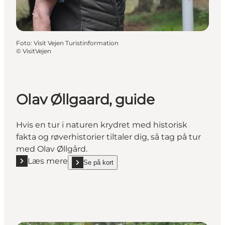
Foto
:
Visit Vejen Turistinformation
©
VisitVejen
Olav Øllgaard, guide
Hvis en tur i naturen krydret med historisk
fakta og røverhistorier tiltaler dig, så tag på tur
med Olav Øllgård.
Læs mere
Se på kort
Læs mere "Olav Øllgaard, guide"
show Olav Øllgaard, guide on_map