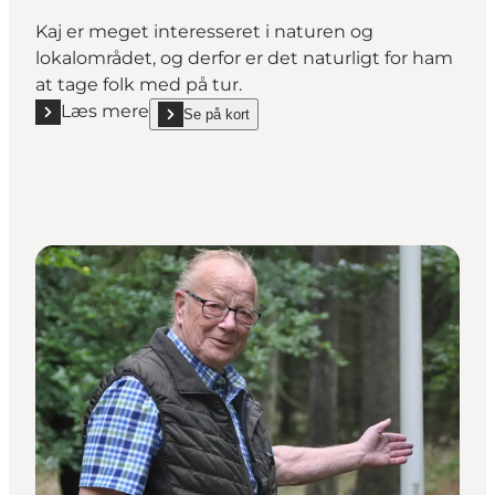
Kaj er meget interesseret i naturen og
lokalområdet, og derfor er det naturligt for ham
at tage folk med på tur.
Læs mere
Se på kort
Læs mere "Kaj Lassen, guide"
show Kaj Lassen, guide on_map