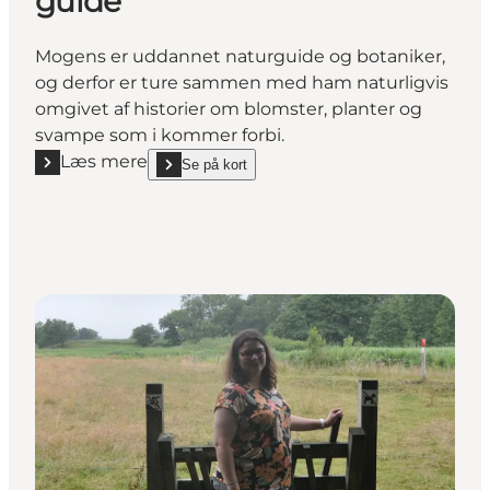
guide
Mogens er uddannet naturguide og botaniker,
og derfor er ture sammen med ham naturligvis
omgivet af historier om blomster, planter og
svampe som i kommer forbi.
Læs mere
Se på kort
Læs mere "Mogens Kjær Poulsen, guide"
show Mogens Kjær Poulsen, guide on_map