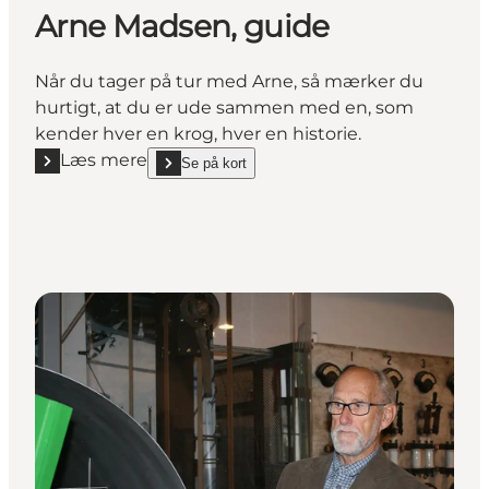
Arne Madsen, guide
Når du tager på tur med Arne, så mærker du
hurtigt, at du er ude sammen med en, som
kender hver en krog, hver en historie.
Læs mere
Se på kort
Læs mere "Arne Madsen, guide"
show Arne Madsen, guide on_map