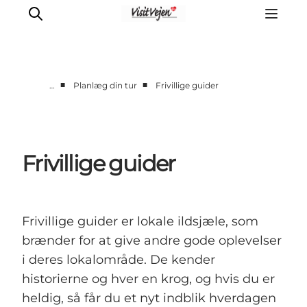
■
■
…
Planlæg din tur
Frivillige guider
Spise
Sove
Natur
Frivillige guider
Se og oplev
Byer
Events
Frivillige guider er lokale ildsjæle, som
Udforsk
brænder for at give andre gode oplevelser
i deres lokalområde. De kender
historierne og hver en krog, og hvis du er
heldig, så får du et nyt indblik hverdagen