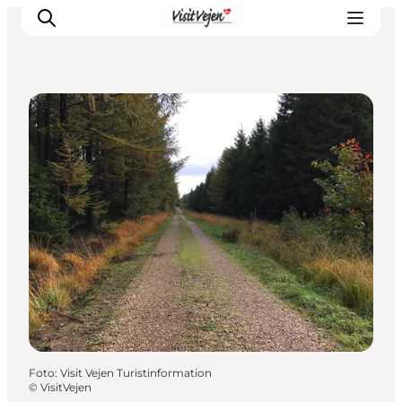
Naturområder
Spise
Sove
Natur
Se og oplev
Byer
Events
Udforsk
Foto
:
Visit Vejen Turistinformation
©
VisitVejen