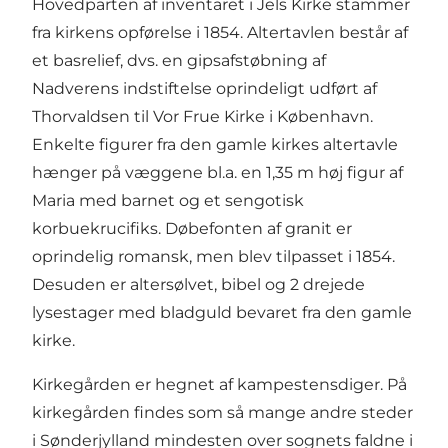
Hovedparten af inventaret i Jels Kirke stammer
fra kirkens opførelse i 1854. Altertavlen består af
et basrelief, dvs. en gipsafstøbning af
Nadverens indstiftelse oprindeligt udført af
Thorvaldsen til Vor Frue Kirke i København.
Enkelte figurer fra den gamle kirkes altertavle
hænger på væggene bl.a. en 1,35 m høj figur af
Maria med barnet og et sengotisk
korbuekrucifiks. Døbefonten af granit er
oprindelig romansk, men blev tilpasset i 1854.
Desuden er altersølvet, bibel og 2 drejede
lysestager med bladguld bevaret fra den gamle
kirke.
Kirkegården er hegnet af kampestensdiger. På
kirkegården findes som så mange andre steder
i Sønderjylland mindesten over sognets faldne i