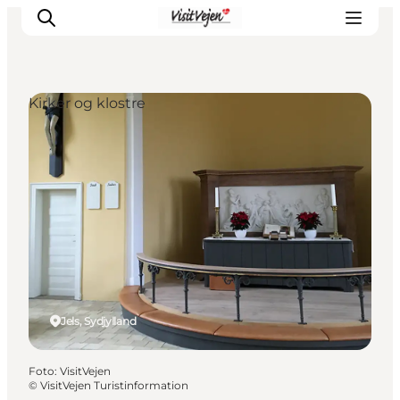
Kirker og klostre
Spise
Sove
Natur
Se og oplev
Byer
Events
Udforsk
Jels, Sydjylland
Foto
:
VisitVejen
©
VisitVejen Turistinformation