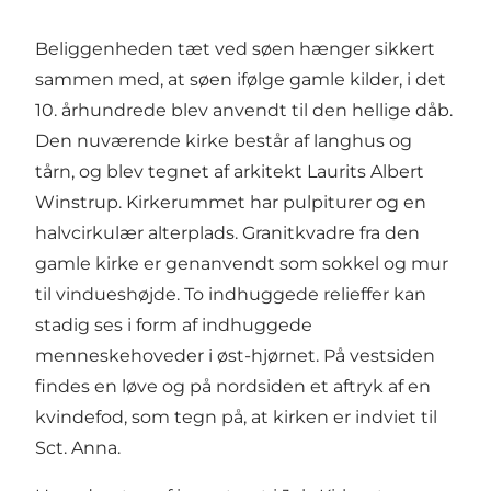
Beliggenheden tæt ved søen hænger sikkert
sammen med, at søen ifølge gamle kilder, i det
10. århundrede blev anvendt til den hellige dåb.
Den nuværende kirke består af langhus og
tårn, og blev tegnet af arkitekt Laurits Albert
Winstrup. Kirkerummet har pulpiturer og en
halvcirkulær alterplads. Granitkvadre fra den
gamle kirke er genanvendt som sokkel og mur
til vindueshøjde. To indhuggede relieffer kan
stadig ses i form af indhuggede
menneskehoveder i øst-hjørnet. På vestsiden
findes en løve og på nordsiden et aftryk af en
kvindefod, som tegn på, at kirken er indviet til
Sct. Anna.