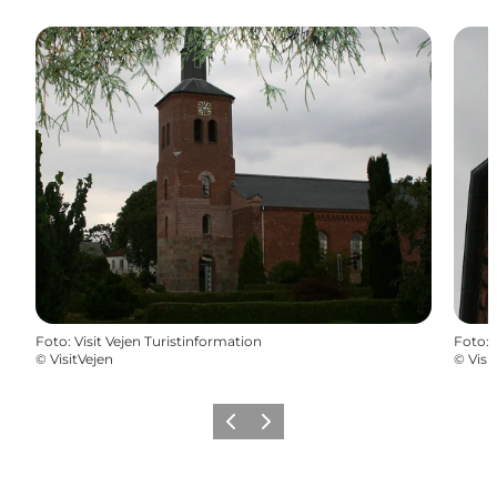
Foto
:
Visit Vejen Turistinformation
Foto
:
©
VisitVejen
©
Visi
Forrige billede
Næste billede