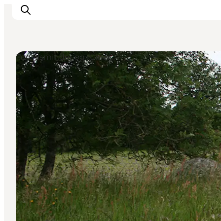
Fortidsminder og ruiner
Spise
Sove
Natur
Se og oplev
Byer
Events
Udforsk