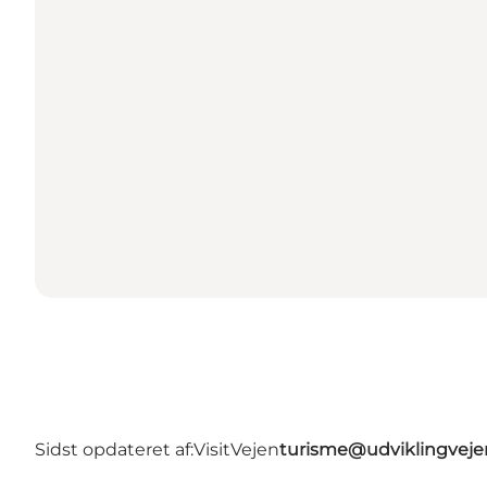
Sidst opdateret af:
VisitVejen
turisme@udviklingveje