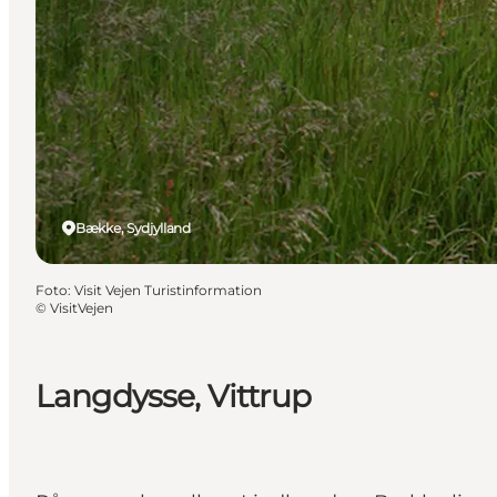
Bække, Sydjylland
Foto
:
Visit Vejen Turistinformation
©
VisitVejen
Langdysse, Vittrup