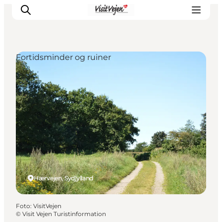
Fortidsminder og ruiner
Spise
Sove
Natur
Se og oplev
Byer
Events
Udforsk
Hærvejen, Sydjylland
Foto
:
VisitVejen
©
Visit Vejen Turistinformation