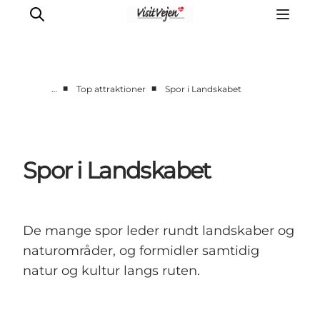
■
■
…
Top attraktioner
Spor i Landskabet
Spise
Sove
Natur
Spor i Landskabet
Se og oplev
Byer
Events
De mange spor leder rundt landskaber og
Udforsk
naturområder, og formidler samtidig
natur og kultur langs ruten.