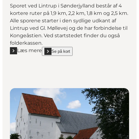
Sporet ved Lintrup i Sønderjylland består af 4
kortere ruter på 1,9 km, 2,2 km, 1,8 km og 2,5 km.
Alle sporene starter i den sydlige udkant af
Lintrup ved Gl. Møllevej og de har forbindelse til
Kongeåstien. Ved startstedet finder du også
folderkassen.
Læs mere
Se på kort
Læs mere "Sporet ved Lintrup"
show Sporet ved Lintrup on_map