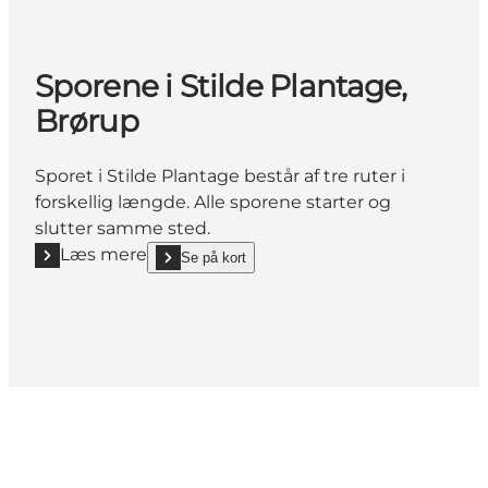
Sporene i Stilde Plantage,
Brørup
Sporet i Stilde Plantage består af tre ruter i
forskellig længde. Alle sporene starter og
slutter samme sted.
Læs mere
Se på kort
Læs mere "Sporene i Stilde Plantage, Brørup"
show Sporene i Stilde Plantage, Brørup on_map
Del dine øjeblikke