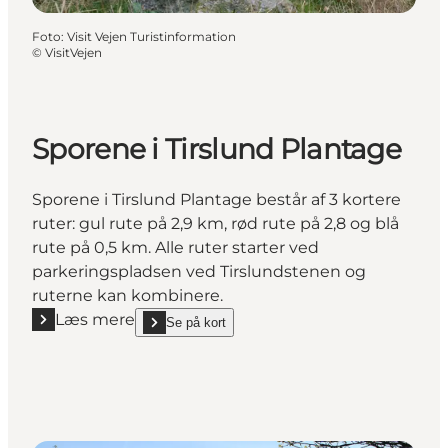
Foto
:
Visit Vejen Turistinformation
©
VisitVejen
Sporene i Tirslund Plantage
Sporene i Tirslund Plantage består af 3 kortere
ruter: gul rute på 2,9 km, rød rute på 2,8 og blå
rute på 0,5 km. Alle ruter starter ved
parkeringspladsen ved Tirslundstenen og
ruterne kan kombinere.
Læs mere
Se på kort
Læs mere "Sporene i Tirslund Plantage"
show Sporene i Tirslund Plantage on_map