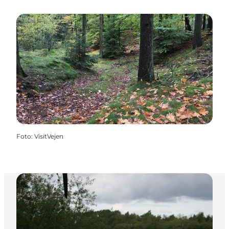
Foto
:
VisitVejen