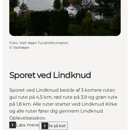
Foto
:
Visit Vejen Turistinformation
©
VisitVejen
Sporet ved Lindknud
Sporet ved Lindknud består af 3 kortere ruter:
gul rute på 4,5 km, rød rute på 3,9 og grøn rute
på 1,8 km. Alle ruter starter ved Lindknud Kirke
og alle ruter fører dig gennem Lindknud
Oplevelsesskov.
Læs mere
Se på kort
Læs mere "Sporet ved Lindknud"
show Sporet ved Lindknud on_map