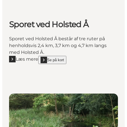
Sporet ved Holsted Å
Sporet ved Holsted Å består af tre ruter på
henholdsvis 2,4 km, 3,7 km og 4,7 km langs
med Holsted Å.
Læs mere
Se på kort
Læs mere "Sporet ved Holsted Å"
show Sporet ved Holsted Å on_map