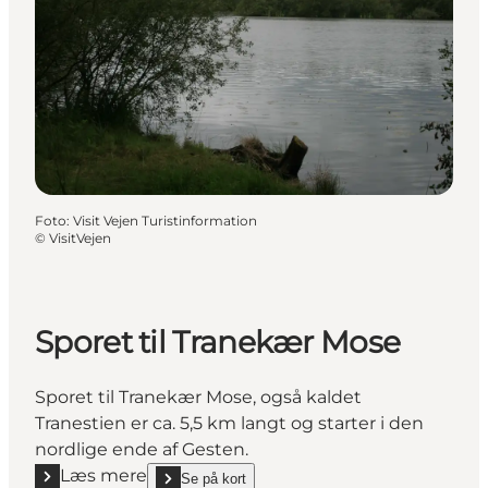
Foto
:
Visit Vejen Turistinformation
©
VisitVejen
Sporet til Tranekær Mose
Sporet til Tranekær Mose, også kaldet
Tranestien er ca. 5,5 km langt og starter i den
nordlige ende af Gesten.
Læs mere
Se på kort
Læs mere "Sporet til Tranekær Mose"
show Sporet til Tranekær Mose on_map