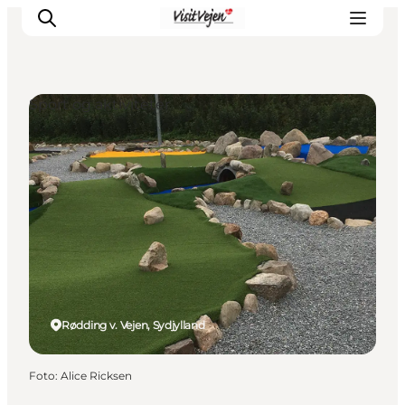
Sport og aktiviteter
Spise
Sove
Natur
Se og oplev
Byer
Events
Udforsk
Rødding v. Vejen, Sydjylland
Foto
:
Alice Ricksen