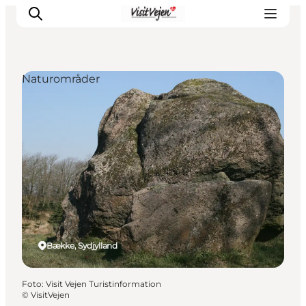
Naturområder
Spise
Sove
Natur
Se og oplev
Byer
Events
Udforsk
Bække, Sydjylland
Foto
:
Visit Vejen Turistinformation
©
VisitVejen