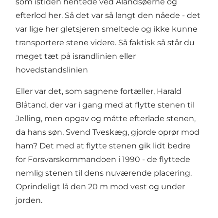
som istiden hentede ved Ålandsøerne og
efterlod her. Så det var så langt den nåede - det
var lige her gletsjeren smeltede og ikke kunne
transportere stene videre. Så faktisk så står du
meget tæt på israndlinien eller
hovedstandslinien
Eller var det, som sagnene fortæller, Harald
Blåtand, der var i gang med at flytte stenen til
Jelling, men opgav og måtte efterlade stenen,
da hans søn, Svend Tveskæg, gjorde oprør mod
ham? Det med at flytte stenen gik lidt bedre
for Forsvarskommandoen i 1990 - de flyttede
nemlig stenen til dens nuværende placering.
Oprindeligt lå den 20 m mod vest og under
jorden.