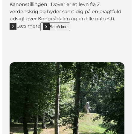
Kanonstillingen i Dover er et levn fra 2.
verdenskrig og byder samtidig på en pragtfuld
udsigt over Kongeådalen og en lille natursti.
Læs mere
Se på kort
Læs mere "Kanonstillingen ved Dover"
show Kanonstillingen ved Dover on_map