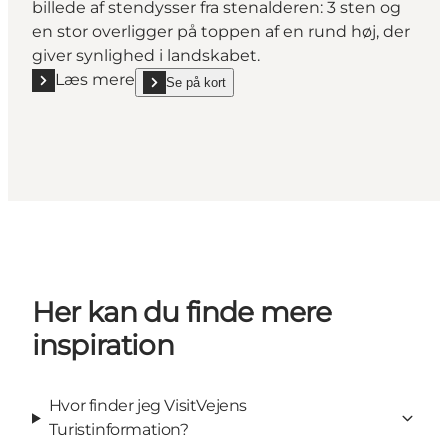
billede af stendysser fra stenalderen: 3 sten og
en stor overligger på toppen af en rund høj, der
giver synlighed i landskabet.
Læs mere
Se på kort
Læs mere "Gravpladserne i Harreby"
show Gravpladserne i Harreby on_map
Her kan du finde mere
inspiration
Hvor finder jeg VisitVejens
Turistinformation?