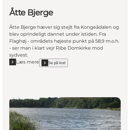
Åtte Bjerge
Åtte Bjerge hæver sig stejlt fra Kongeådalen og
blev oprindeligt dannet under istiden. Fra
Flaghøj - områdets højeste punkt på 58,9 m.o.h.
- ser man i klart vejr Ribe Domkirke mod
sydvest.
Læs mere
Se på kort
Læs mere "Åtte Bjerge"
show Åtte Bjerge on_map