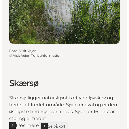
Foto
:
Visit Vejen
©
Visit Vejen Turistinformation
Skærsø
Skærsø ligger naturskønt tæt ved løvskov og
hede i et fredet område. Søen er oval og er den
østligste hedesø, der findes. Søen er 16 hektar
stor og er fredet.
Læs mere
Se på kort
Læs mere "Skærsø"
show Skærsø on_map