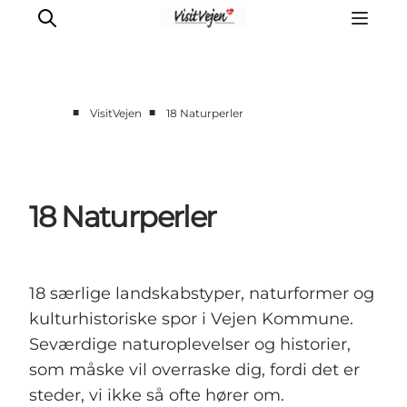
■
■
VisitVejen
18 Naturperler
Spise
Sove
Natur
18 Naturperler
Se og oplev
Byer
Events
18 særlige landskabstyper, naturformer og
Udforsk
kulturhistoriske spor i Vejen Kommune.
Seværdige naturoplevelser og historier,
som måske vil overraske dig, fordi det er
steder, vi ikke så ofte hører om.