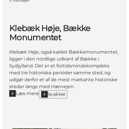
©
VisitVejen
Klebæk Høje, Bække
Monumentet
Klebæk Høje, også kaldet Bækkemonumentet,
ligger i den nordlige udkant af Bække i
Sydjylland. Det er et fortidsmindekompleks
med tre historiske perioder samme sted, og
udgør derfor et af de mest markante historiske
steder langs med Hærvejen.
Læs mere
Se på kort
Læs mere "Klebæk Høje, Bække Monumentet"
show Klebæk Høje, Bække Monumentet on_map