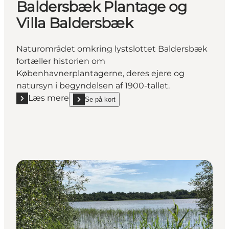
Baldersbæk Plantage og
Villa Baldersbæk
Naturområdet omkring lystslottet Baldersbæk
fortæller historien om
Københavnerplantagerne, deres ejere og
natursyn i begyndelsen af 1900-tallet.
Læs mere
Se på kort
Læs mere "Baldersbæk Plantage og Villa Baldersbæ
show Baldersbæk Plantage og Villa Baldersbæk on