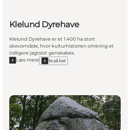
Klelund Dyrehave
Klelund Dyrehave er et 1.400 ha stort
skovområde, hvor kulturhistorien omkring et
tidligere jagtslot genskabes.
Læs mere
Se på kort
Læs mere "Klelund Dyrehave"
show Klelund Dyrehave on_map