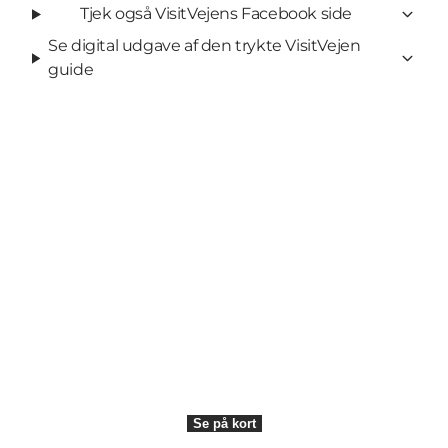
Tjek også VisitVejens Facebook side
Se digital udgave af den trykte VisitVejen
guide
Del dine øjeblikke
Se på kort