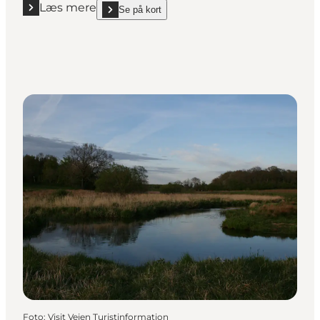
Læs mere
Se på kort
Læs mere "Tirslund Plantage med Tirslundstenen"
show Tirslund Plantage med Tirslundstenen on_map
Foto
:
Visit Vejen Turistinformation