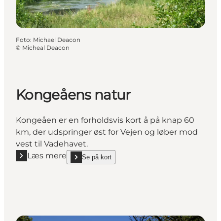
Foto
:
Michael Deacon
©
Micheal Deacon
Kongeåens natur
Kongeåen er en forholdsvis kort å på knap 60
km, der udspringer øst for Vejen og løber mod
vest til Vadehavet.
Læs mere
Se på kort
Læs mere "Kongeåens natur"
show Kongeåens natur on_map