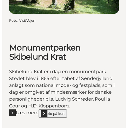
Foto
:
VisitVejen
Monumentparken
Skibelund Krat
Skibelund Krat er i dag en monumentpark.
Stedet blev i 1865 efter tabet af Sønderjylland
anlagt som national møde- og festplads, som i
dag er omgivet af mindesmærker for danske
personligheder bl.a. Ludvig Schrøder, Poul la
Cour og H.D. Kloppenborg.
Læs mere
Se på kort
Læs mere "Monumentparken Skibelund Krat"
show Monumentparken Skibelund Krat on_map