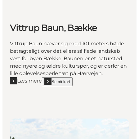
Vittrup Baun, Bække
Vittrup Baun hæver sig med 101 meters højde
betragteligt over det ellers så flade landskab
vest for byen Bække. Baunen er et natursted
med nyere og ældre kulturspor, og er derfor en
lille oplevelsesperle tæt på Hærvejen.
Læs mere
Se på kort
Læs mere "Vittrup Baun, Bække"
show Vittrup Baun, Bække on_map