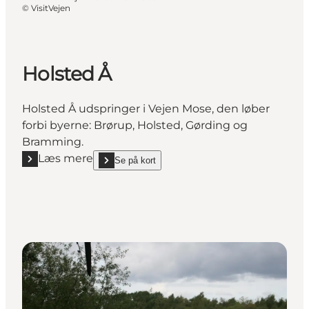
©
VisitVejen
Holsted Å
Holsted Å udspringer i Vejen Mose, den løber
forbi byerne: Brørup, Holsted, Gørding og
Bramming.
Læs mere
Se på kort
Læs mere "Holsted Å"
show Holsted Å on_map