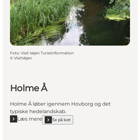
Foto
:
Visit Vejen Turistinformation
©
VisitVejen
Holme Å
Holme Å løber igennem Hovborg og det
typiske hedelandskab.
Læs mere
Se på kort
Læs mere "Holme Å"
show Holme Å on_map