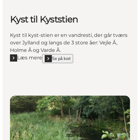
Kyst til Kyststien
Kyst til kyst-stien er en vandresti, der går tværs
over Jylland og langs de 3 store åer: Vejle Å,
Holme Å og Varde Å.
Læs mere
Se på kort
Læs mere "Kyst til Kyststien"
show Kyst til Kyststien on_map