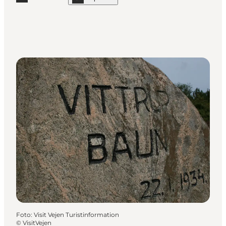
Læs mere "Jels Søerne"
show Jels Søerne on_map
Foto
:
Visit Vejen Turistinformation
©
VisitVejen