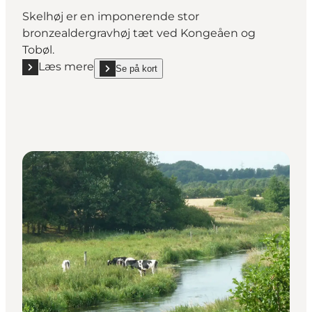
Skelhøj er en imponerende stor
bronzealdergravhøj tæt ved Kongeåen og
Tobøl.
Læs mere
Se på kort
Læs mere "Skelhøj v. Tobøl"
show Skelhøj v. Tobøl on_map