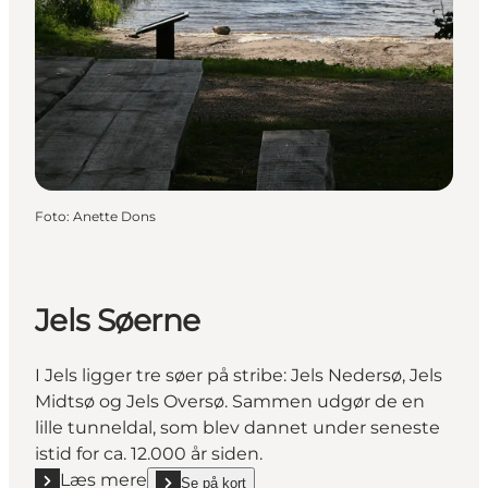
Foto
:
Anette Dons
Jels Søerne
I Jels ligger tre søer på stribe: Jels Nedersø, Jels
Midtsø og Jels Oversø. Sammen udgør de en
lille tunneldal, som blev dannet under seneste
istid for ca. 12.000 år siden.
Læs mere
Se på kort